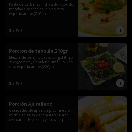
Pasta de garbanzo hidratado y cocido, 
mezclada con tahine, oliva y otra 
especia árabe.(240gr)
$6.390
Porcion de taboule.210gr
Mezcla de perejil picado, burgol (trigo 
seco),tomate, ciboulette, limón, oliva y 
otra especia árabe.(220gr)
$6.390
Porción Ají relleno
6 unidades de ají verde picor medio, 
cocido en salsa de tomate y relleno 
con carne de vacuno y arroz, especia 
árabe.