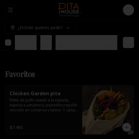
Abrir menu de navegación
Logi
¿Dónde quieres pedir?
Favoritos
Pitas
Nuestros favoritos árabes
Tablas 
Favoritos
Chicken Garden pita
Filete de pollo asado a la espada, 
espinaca,zanahoria, pepinillos,repollo 
morado en conserva y tahine. 1 salsa 
de acompañamiento.
$7.490