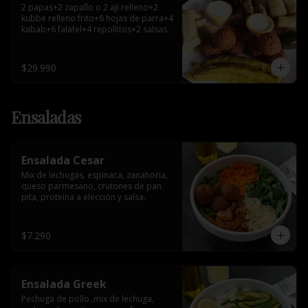
2 papas+2 zapallo o 2 ají relleno+2 
kubbe relleno frito+8 hojas de parra+4 
kabab+6 falafel+4 repollitos+2 salsas.
$29.990
Ensaladas
Ensalada Cesar
Mix de lechugas, espinaca, zanahoria, 
queso parmesano, crutones de pan 
pita, proteína a elección y salsa.
$7.290
Ensalada Greek
Pechuga de pollo ,mix de lechuga, 