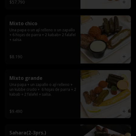
$57.790
Mixto chico
Una papa o un ají relleno o un zapallo 
+ 6 hojas de parra + 2 kabab+ 2 falafel 
+ salsa.
$8.190
Mixto grande
Una papa + un zapallo o ají relleno + 
un kubbe crudo +  6 hojas de parra + 2 
kabab + 2 falafel + salsa.
$9.490
Sahara(2-3prs.)