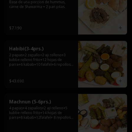
Base de una porcion de hummus, 
carne de Shawarma + 2 pan pitas.
$7.190
Habibi(3-4prs.)
2 papas+2 zapallo+2 aji relleno+3 
kubbe relleno frito+12 hojas de 
parra+6 kabab+10 falafel+6 repollos+ 
hummus chico+ 3pitas+ salsa grande.
$43.690
Machnun (5-6prs.)
4 papas+4 zapallos+2 ají relleno+5 
kubbe relleno frito+14 hojas de 
parra+8 kabab+12falafel+ 8 repollos+ 
hummus grande+pitas+2 salsas 
grandes.