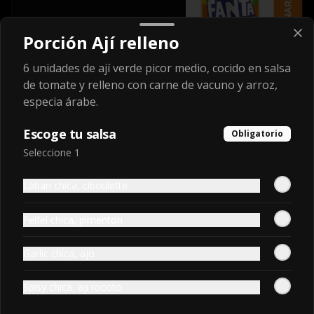
Porción Ají relleno
$1.950
6 unidades de ají verde picor medio, cocido en salsa
de tomate y relleno con carne de vacuno y arroz,
Fanta Naranja
especia árabe.
Botella 1.5 l.
Escoge tu salsa
Obligatorio
Seleccione 1
$3.000
Laban chica, ciboulette
Felfel chica, pimenton
Fanta Sin Azúcar
Lata 350 ml.
Garlic chica, ajo
Spisy chica, aji rocoto
$1.950