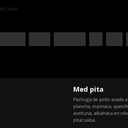
ÁCTANOS
ablas árabe
Ensaladas
Colación árabe
Extras
Postres
Combo Pita
Med pita
House+Dulce
Pechuga de pollo asada a 
Pita Classic + Bebida + Dulce.
plancha, espinaca, quesill
aceituna, albahaca en oliv
$8.990
pita) salsa.