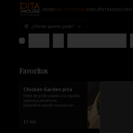
HOME
HAZ TU PEDIDO
ENCUÉNTRANOS
CONT
¿Dónde quieres pedir?
Favoritos
Pitas
Nuestros favoritos árabes
T
Favoritos
Chicken Garden pita
Filete de pollo asado a la espada, 
espinaca,zanahoria, 
pepinillos,repollo morado en 
conserva y tahine. 1 salsa de 
acompañamiento.
$7.490