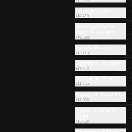
+
$4.200
$6.890
Extra kabab 2 unds
+
$2.450
Porción Malfuf
Extra hojas de parra
8 unidades de hojas de repollo 
vegetarianas 4 unds.
cocidas, rellenas con carne y 
+
$2.500
arroz, especia árabe.
Extra repollo 4 unds.
+
$3.150
$6.990
Extra falafel 6 unidades
+
$3.250
Extra Ají relleno
Extra pan pita 2 unds.
2 unidaes de ají verde picor 
+
$1.700
medio, cocido en salsa de tomate 
y relleno con carne de vacuno y 
Porcion pan pita 5 unds.
arroz, especia árabe.
+
$3.900
$3.590
Porcion de humus de
210grs
+
$5.700
Extra Kousa mahshi
Extra humus de 70grs.