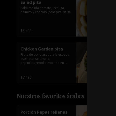
Salad pita
Palta molida, tomate, lechuga, 
palmito y chocolo (cold pita) salsa.
$6.400
Chicken Garden pita
Filete de pollo asado a la espada, 
espinaca,zanahoria, 
pepinillos,repollo morado en 
conserva y tahine. 1 salsa de 
acompañamiento.
$7.490
Nuestros favoritos árabes
Porción Papas rellenas