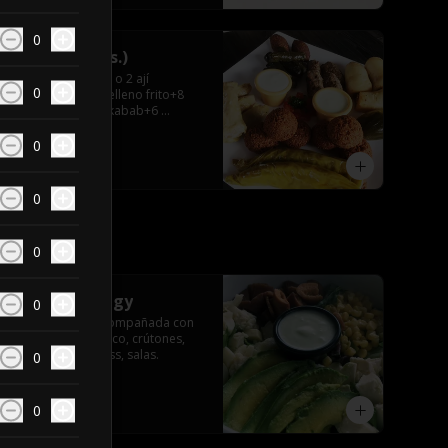
0
Sahara(2-3prs.)
2 papas+2 zapallo o 2 ají 
0
relleno+2 kubbe relleno frito+8 
hojas de parra+4 kabab+6 
falafel+4 repollitos+2 salsas.
0
$29.990
0
0
Ensalada Veggy
0
Mix de lechuga acompañada con 
choclo ,queso fresco, crútones, 
palmito y palta hass, salas.
0
0
$7.590