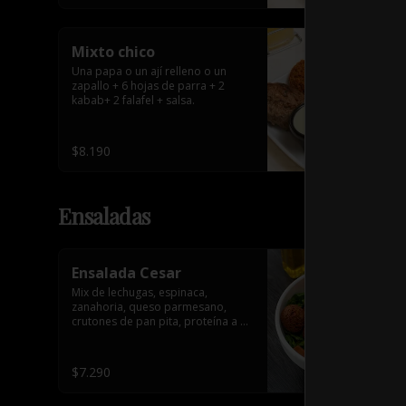
Mixto chico
Una papa o un ají relleno o un 
zapallo + 6 hojas de parra + 2 
kabab+ 2 falafel + salsa.
$8.190
Ensaladas
Ensalada Cesar
Mix de lechugas, espinaca, 
zanahoria, queso parmesano, 
crutones de pan pita, proteína a 
elección y salsa.
$7.290