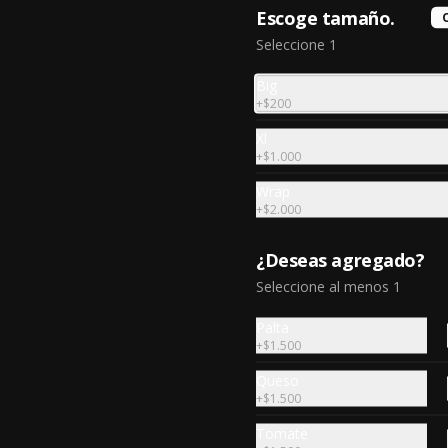
Escoge tamaño.
Seleccione 1
Big
Chicken pita
+
$200
Filete de pollo asada a la espada, 
tomate,  lechuga y tahine. 1 salsa 
Xl
de acompañamiento.
+
$1.000
Wrap
$7.490
+
$2.000
¿Deseas agregado?
Shrimp pita
Seleccione al menos 1
Camarones salteados en oliva, 
puré de palta, tomate, tierna 
Palta
lechuga, alcapara y tahine salsa.
+
$1.500
Queso
$7.090
+
$1.500
Tomate