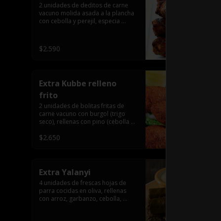
2 unidades de deditos de carne 
vacuno molida asada a la plancha 
con cebolla y perejil, especia 
árabe.
$2.590
Extra Kubbe relleno
frito
2 unidades de bolitas fritas de 
carne vacuno con burgol (trigo 
seco), rellenas con pino (cebolla y 
carne molida), especia árabe.
$2.650
Extra Yalanyi
4 unidades de frescas hojas de 
parra cocidas en oliva, rellenas 
con arroz, garbanzo, cebolla, 
pimentón, perejil, especia árabe.
(vegetarianas).