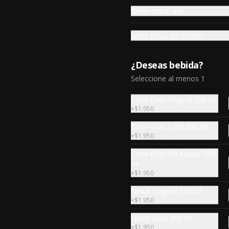
$3.550
Garlic chica, ajo
Spisy chica, aji rocoto
¿Deseas bebida?
Seleccione al menos 1
Coca-Cola Original 350 ml
+
$1.950
Coca-Cola Light 350 ml
+
$1.950
Coca-Cola Sin Azucar 350
ml
Habibi(3-4prs.)
+
$1.950
2 papas+2 zapallo+2 aji relleno+3 
kubbe relleno frito+12 hojas de 
Sprite Original 350 ml
parra+6 kabab+10 falafel+6 
+
$1.950
repollos+ hummus chico+ 3pitas+ 
salsa grande.
Sprite Zero 350 ml
$43.690
+
$1.950