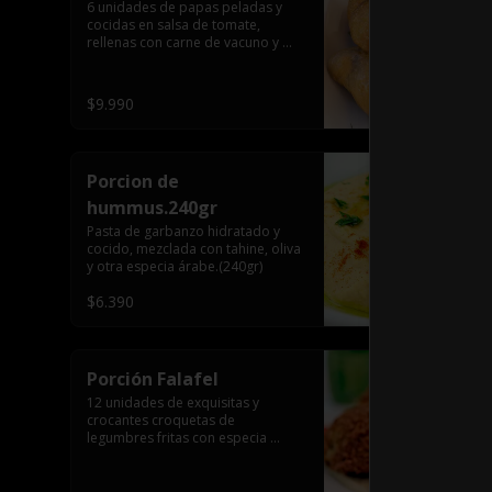
6 unidades de papas peladas y 
cocidas en salsa de tomate, 
rellenas con carne de vacuno y 
arroz, especia árabe.
$9.990
Porcion de
hummus.240gr
Pasta de garbanzo hidratado y 
cocido, mezclada con tahine, oliva 
y otra especia árabe.(240gr)
$6.390
Porción Falafel
12 unidades de exquisitas y 
crocantes croquetas de 
legumbres fritas con especia 
árabe.