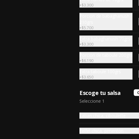
2 unidades de zapallo cocido en 
+
$3.300
caldo de tomate, relleno con 
carne de vacuno y arroz, especia 
Porcion de babaghanush
árabe.
210grs
+
$5.700
$3.590
Extra babaghanush 70grs.
+
$3.300
Extra Malfuf
Porcion de taboule 200grs
4 unidades de hojas de repollo 
+
$6.190
cocidas, rellenas con carne y 
arroz, especia árabe.
Extra taboule 100grs
+
$3.650
$3.990
Escoge tu salsa
Seleccione 1
Extra de Hummus
Pasta de garbanzo hidratado y 
Laban chica, ciboulette
cocido, mezclada con tahine, oliva 
y otra especia árabe. 90gr
Felfel chica, pimenton