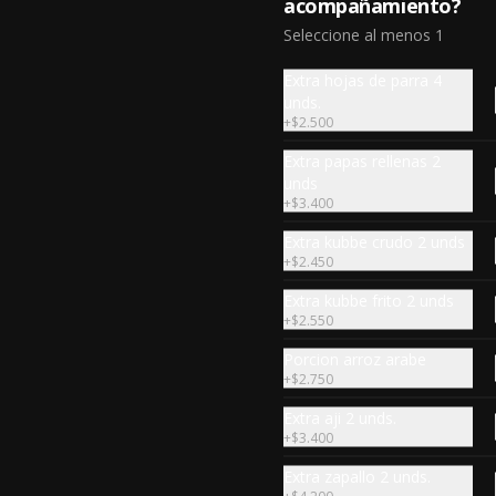
acompañamiento?
dawalli
Seleccione al menos 1
12 unidades de frescas hojas de 
parra cocidas, rellenas con carne 
de vacuno y arroz, especia árabe.
Extra hojas de parra 4
unds.
$6.390
+
$2.500
Extra papas rellenas 2
Porcion de
unds
+
$3.400
taboule.210gr
Mezcla de perejil picado, burgol 
Extra kubbe crudo 2 unds
(trigo seco),tomate, ciboulette, 
+
$2.450
limón, oliva y otra especia árabe.
(220gr)
Extra kubbe frito 2 unds
$6.390
+
$2.550
Porcion arroz arabe
+
$2.750
Porción Kabab
6 unidades de deditos de carne 
Extra aji 2 unds.
vacuno molida asada a la plancha 
+
$3.400
con cebolla y perejil, especia 
árabe.
Extra zapallo 2 unds.