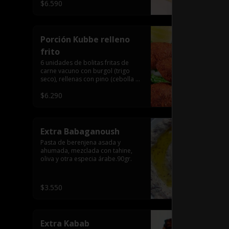
$6.590
Porción Kubbe relleno
frito
6 unidades de bolitas fritas de 
carne vacuno con burgol (trigo 
seco), rellenas con pino (cebolla y 
carne molida), especia árabe.
$6.290
Extra Babaganoush
Pasta de berenjena asada y 
ahumada, mezclada con tahine, 
oliva y otra especia árabe.90gr.
$3.550
Extra Kabab