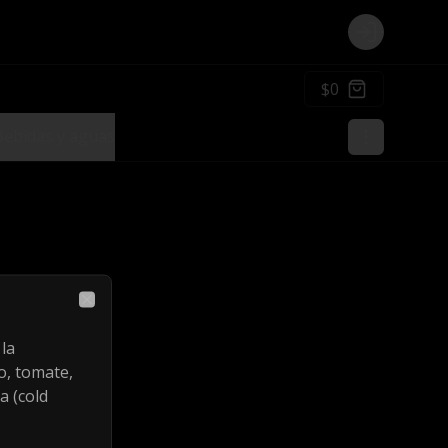
Login
$0
Bebidas y aguas
Close
la
o, tomate,
a (cold