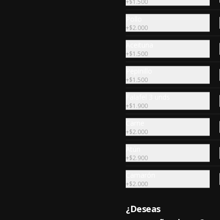
+
$1.500
Med pita
Pechuga de pollo asada a la 
Pollo
plancha, espinaca, quesillo, 
+
$2.000
tomate, aceituna, albahaca en 
oliva (cold pita) salsa.
Aceituna
+
$1.500
$6.690
Pepinillo
+
$1.500
Falafel 3 unds
+
$1.900
Carne
+
$2.000
Atún
+
$2.900
Camarón
+
$2.000
¿Deseas
Porcion de Warak