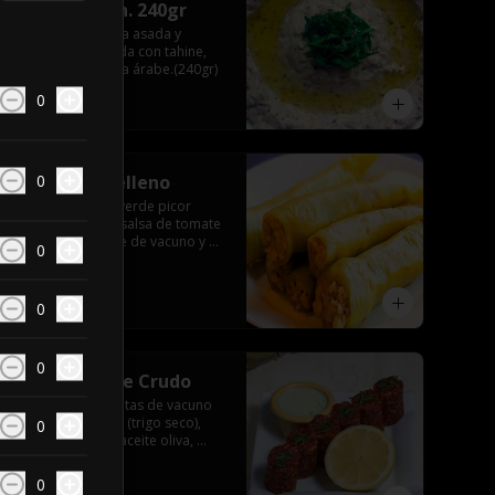
babaganoush. 240gr
Pasta de berenjena asada y 
ahumada, mezclada con tahine, 
oliva y otra especia árabe.(240gr)
0
$6.390
0
Porción Ají relleno
6 unidades de ají verde picor 
medio, cocido en salsa de tomate 
y relleno con carne de vacuno y 
0
arroz, especia árabe.
$10.690
0
0
Porción Kubbe Crudo
6 unidades de bolitas de vacuno 
tártaro con burgol (trigo seco), 
0
ciboulette, limón, aceite oliva, 
especia árabe.
0