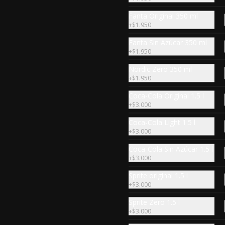
Fanta Original 350 ml
+
$1.950
Mixto grande
Una papa + un zapallo o ají relleno 
Fanta Sin Azúcar 350 ml
+ un kubbe crudo +  6 hojas de 
+
$1.950
parra + 2 kabab + 2 falafel + salsa.
Nordic Zero 350 ml
+
$1.950
$9.490
Coca-Cola Original 1.5 l
+
$3.000
Coca-Cola Light 1.5 l
+
$3.000
Coca-Cola Sin Azúcar 1.5 l
Ensalada Greek
+
$3.000
Pechuga de pollo ,mix de lechuga, 
rodajas de aceituna, queso fresco, 
Sprite original 1.5 l
palta hass, salsa.
+
$3.000
Sprite Zero 1.5 l
$7.690
+
$3.000