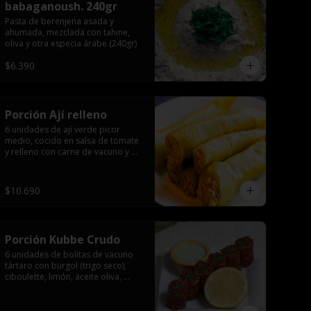
babaganoush. 240gr
Pasta de berenjena asada y 
ahumada, mezclada con tahine, 
oliva y otra especia árabe.(240gr)
$6.390
Porción Ají relleno
6 unidades de ají verde picor 
medio, cocido en salsa de tomate 
y relleno con carne de vacuno y 
arroz, especia árabe.
$10.690
Porción Kubbe Crudo
6 unidades de bolitas de vacuno 
tártaro con burgol (trigo seco), 
ciboulette, limón, aceite oliva, 
especia árabe.