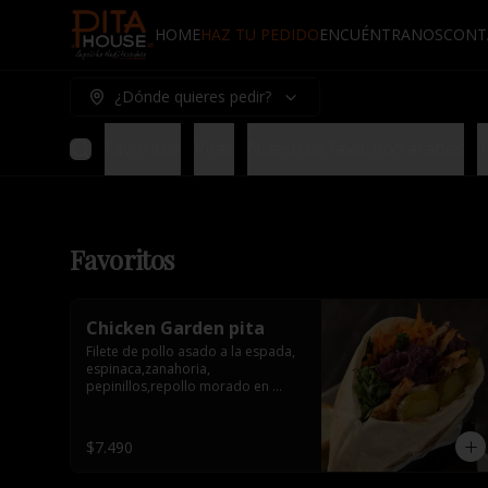
HOME
HAZ TU PEDIDO
ENCUÉNTRANOS
CONT
¿Dónde quieres pedir?
Favoritos
Pitas
Nuestros favoritos árabes
T
Favoritos
Chicken Garden pita
Filete de pollo asado a la espada, 
espinaca,zanahoria, 
pepinillos,repollo morado en 
conserva y tahine. 1 salsa de 
acompañamiento.
$7.490