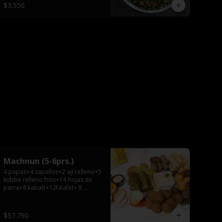
$3.550
Machnun (5-6prs.)
4 papas+4 zapallos+2 ají relleno+5 
kubbe relleno frito+14 hojas de 
parra+8 kabab+12falafel+ 8 
repollos+ hummus 
grande+pitas+2 salsas grandes.
$57.790