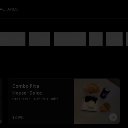
ÁCTANOS
ablas árabe
Ensaladas
Colación árabe
Extras
Postres
Combo Pita
House+Dulce
Pita Classic + Bebida + Dulce.
$8.990