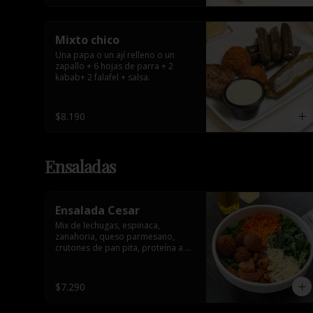
Mixto chico
Una papa o un ají relleno o un 
zapallo + 6 hojas de parra + 2 
kabab+ 2 falafel + salsa.
$8.190
Ensaladas
Ensalada Cesar
Mix de lechugas, espinaca, 
zanahoria, queso parmesano, 
crutones de pan pita, proteína a 
elección y salsa.
$7.290