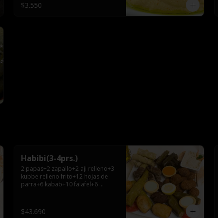
$3.550
Habibi(3-4prs.)
2 papas+2 zapallo+2 aji relleno+3 
kubbe relleno frito+12 hojas de 
parra+6 kabab+10 falafel+6 
repollos+ hummus chico+ 3pitas+ 
salsa grande.
$43.690