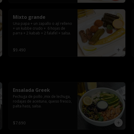
Mixto grande
Una papa + un zapallo o ají relleno 
+ un kubbe crudo +  6 hojas de 
parra + 2 kabab + 2 falafel + salsa.
$9.490
Ensalada Greek
Pechuga de pollo ,mix de lechuga, 
rodajas de aceituna, queso fresco, 
palta hass, salsa.
$7.690