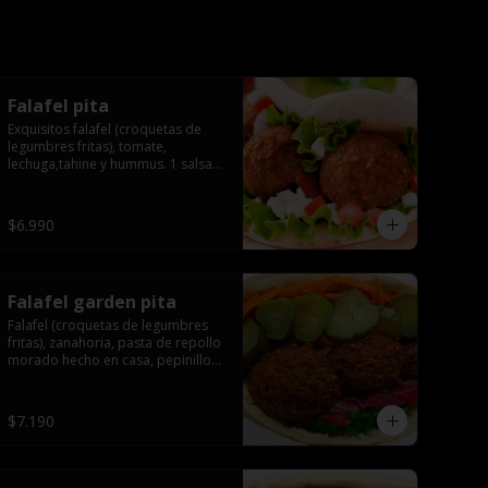
Falafel pita
Exquisitos falafel (croquetas de 
legumbres fritas), tomate, 
lechuga,tahine y hummus. 1 salsa 
de acompañamiento.
$6.990
Falafel garden pita
Falafel (croquetas de legumbres 
fritas), zanahoria, pasta de repollo 
morado hecho en casa, pepinillo, 
tahine salsa.
$7.190