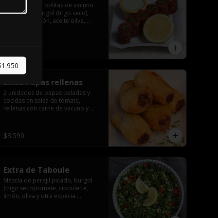
2 unidades de bolitas de vacuno 
tártaro con burgol (trigo seco), 
ciboulette, limón, aceite oliva, 
especia árabe.
$2.590
$1.950
Extra Papas rellenas
2 unidades de papas peladas y 
cocidas en salsa de tomate, 
rellenas con carne de vacuno y 
arroz, especia árabe.
$3.590
Extra de Taboule
Mezcla de perejil picado, burgol 
(trigo seco),tomate, ciboulette, 
limón, oliva y otra especia 
árabe.100gr