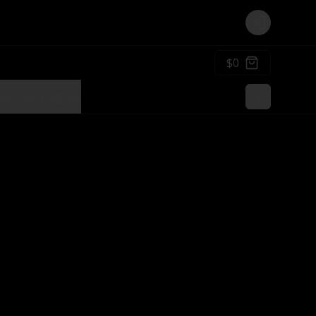
Login
$0
Bebidas y aguas