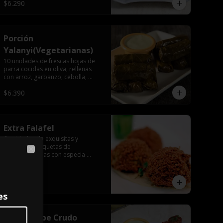
$6.290
Porción
Yalanyi(Vegetarianas)
10 unidades de frescas hojas de 
parra cocidas en oliva, rellenas 
con arroz, garbanzo, cebolla, 
pimentón, perejil, especia árabe.
$6.390
Extra Falafel
6 unidades de exquisitas y 
crocantes croquetas de 
legumbres fritas con especia 
Close
árabe.
$3.400
es
Extra Kubbe Crudo