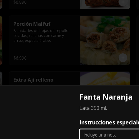
$6.890
Porción Malfuf
8 unidades de hojas de repollo 
cocidas, rellenas con carne y 
arroz, especia árabe.
$6.990
Extra Ají relleno
2 unidaes de ají verde picor 
medio, cocido en salsa de tomate 
Fanta Naranja
y relleno con carne de vacuno y 
arroz, especia árabe.
Lata 350 ml.
$3.590
Instrucciones especial
Extra Kousa mahshi