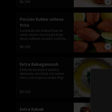
$6.590
Porción Kubbe relleno
frito
6 unidades de bolitas fritas de 
carne vacuno con burgol (trigo 
seco), rellenas con pino (cebolla y 
carne molida), especia árabe.
$6.290
Extra Babaganoush
Pasta de berenjena asada y 
ahumada, mezclada con tahine, 
oliva y otra especia árabe.90gr.
$3.550
Extra Kabab