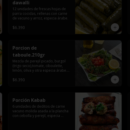
dawalli
12 unidades de frescas hojas de 
parra cocidas, rellenas con carne 
de vacuno y arroz, especia árabe.
$6.390
Porcion de
taboule.210gr
Mezcla de perejil picado, burgol 
(trigo seco),tomate, ciboulette, 
limón, oliva y otra especia árabe.
(220gr)
$6.390
Porción Kabab
6 unidades de deditos de carne 
vacuno molida asada a la plancha 
con cebolla y perejil, especia 
árabe.