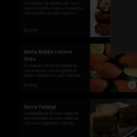
2 unidades de deditos de carne 
vacuno molida asada a la plancha 
con cebolla y perejil, especia 
árabe.
$2.590
Extra Kubbe relleno
frito
2 unidades de bolitas fritas de 
carne vacuno con burgol (trigo 
seco), rellenas con pino (cebolla y 
carne molida), especia árabe.
$2.650
Extra Yalanyi
4 unidades de frescas hojas de 
parra cocidas en oliva, rellenas 
con arroz, garbanzo, cebolla, 
pimentón, perejil, especia árabe.
(vegetarianas).