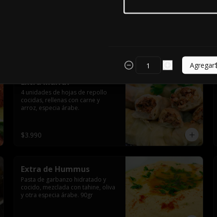
2 unidades de zapallo cocido en 
caldo de tomate, relleno con 
carne de vacuno y arroz, especia 
árabe.
$3.590
Agregar
Extra Malfuf
4 unidades de hojas de repollo 
cocidas, rellenas con carne y 
arroz, especia árabe.
$3.990
Extra de Hummus
Pasta de garbanzo hidratado y 
cocido, mezclada con tahine, oliva 
y otra especia árabe. 90gr