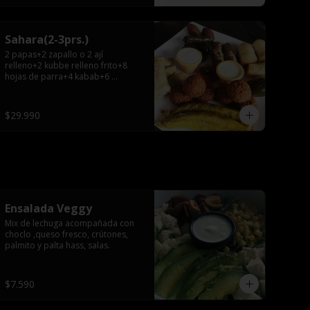
Sahara(2-3prs.)
2 papas+2 zapallo o 2 ají 
relleno+2 kubbe relleno frito+8 
hojas de parra+4 kabab+6 
falafel+4 repollitos+2 salsas.
$29.990
Ensalada Veggy
Mix de lechuga acompañada con 
choclo ,queso fresco, crútones, 
palmito y palta hass, salas.
$7.590