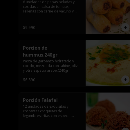
6 unidades de papas peladas y 
cocidas en salsa de tomate, 
rellenas con carne de vacuno y 
arroz, especia árabe.
$9.990
Porcion de
hummus.240gr
Pasta de garbanzo hidratado y 
cocido, mezclada con tahine, oliva 
y otra especia árabe.(240gr)
$6.390
Porción Falafel
12 unidades de exquisitas y 
crocantes croquetas de 
legumbres fritas con especia 
árabe.