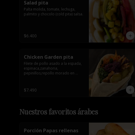
Salad pita
Palta molida, tomate, lechuga, 
palmito y chocolo (cold pita) salsa.
$6.400
Chicken Garden pita
Filete de pollo asado a la espada, 
espinaca,zanahoria, 
pepinillos,repollo morado en 
conserva y tahine. 1 salsa de 
acompañamiento.
$7.490
Nuestros favoritos árabes
Porción Papas rellenas