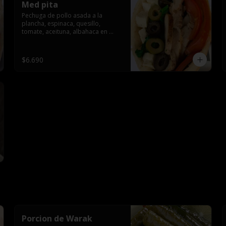
Med pita
Pechuga de pollo asada a la 
plancha, espinaca, quesillo, 
tomate, aceituna, albahaca en 
oliva (cold pita) salsa.
$6.690
Porcion de Warak