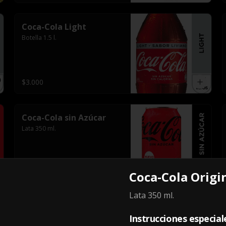
Coca-Cola Light
Botella 1.5 l.
$3.000
Coca-Cola sin Azúcar
Lata 350 ml.
$1.950
Coca-Cola Origi
Lata 350 ml.
Cusqueña
Instrucciones especial