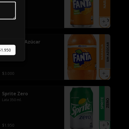
$1.950
Fanta Sin Azúcar
Botella 1.5 l.
$1.950
$3.000
Sprite Zero
Lata 350 ml.
$1.950