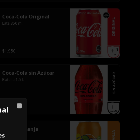
Coca-Cola Original
Lata 350 ml.
$1.950
Coca-Cola sin Azúcar
Botella 1.5 l.
$3.000
nal
Close
Fanta Naranja
es
Lata 350 ml.