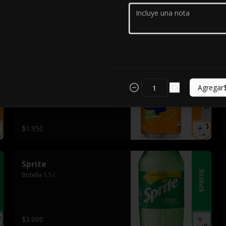
$2.500
Fanta Sin Azúcar
Lata 350 ml.
Agregar
$1.950
Sprite
Botella 1.5 l.
$3.000