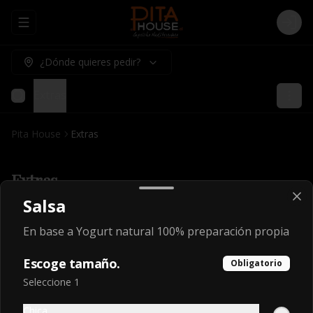
Abrir menu de navegación
Logi
¿Dónde quieres pedir?
Extras
Pita House
Extras
Extras
Salsa
Salsa
En base a Yogurt natural 100% preparación propia
En base a Yogurt natural 100% 
preparación propia
Escoge tamaño.
Obligatorio
Seleccione 1
$1.200
Chica