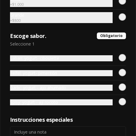
+
$1.000
Grande
+
$800
Escoge sabor.
Obligatorio
Seleccione 1
Laban: yogurt- ciboulette
Términos y condiciones
Felfel: yogurt- pimentón
Política de privacidad
Garlic: yogurt - ajo ahumado
Redes sociales
Spisy: yogurt - ají rocoto
Instagram
Instrucciones especiales
Mi cuenta