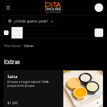
Abrir menu de navegación
Logi
¿Dónde quieres pedir?
Extras
Pita House
Extras
Extras
Salsa
En base a Yogurt natural 100% 
preparación propia
$1.200