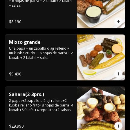
+ 6 hojas de parra + 2 kabab+ 2 falafel 
+ salsa.
$8.190
Mixto grande
Una papa + un zapallo o ají relleno + 
un kubbe crudo +  6 hojas de parra + 2 
kabab + 2 falafel + salsa.
$9.490
Sahara(2-3prs.)
2 papas+2 zapallo o 2 ají relleno+2 
kubbe relleno frito+8 hojas de parra+4 
kabab+6 falafel+4 repollitos+2 salsas.
$29.990