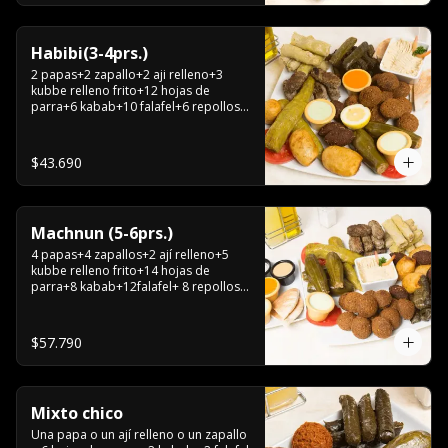
Habibi(3-4prs.)
2 papas+2 zapallo+2 aji relleno+3 
kubbe relleno frito+12 hojas de 
parra+6 kabab+10 falafel+6 repollos+ 
hummus chico+ 3pitas+ salsa grande.
$43.690
Machnun (5-6prs.)
4 papas+4 zapallos+2 ají relleno+5 
kubbe relleno frito+14 hojas de 
parra+8 kabab+12falafel+ 8 repollos+ 
hummus grande+pitas+2 salsas 
grandes.
$57.790
Mixto chico
Una papa o un ají relleno o un zapallo 