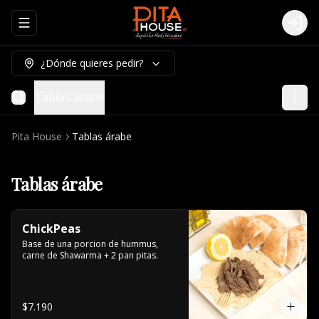
Abrir menu de navegación
Logi
¿Dónde quieres pedir?
Tablas árabe
Pita House
Tablas árabe
Tablas árabe
ChickPeas
Base de una porcion de hummus, 
carne de Shawarma + 2 pan pitas.
$7.190