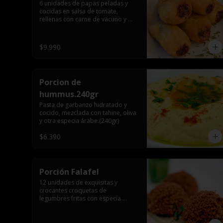
6 unidades de papas peladas y 
cocidas en salsa de tomate, 
rellenas con carne de vacuno y 
arroz, especia árabe.
$9.990
Porcion de
hummus.240gr
Pasta de garbanzo hidratado y 
cocido, mezclada con tahine, oliva 
y otra especia árabe.(240gr)
$6.390
Porción Falafel
12 unidades de exquisitas y 
crocantes croquetas de 
legumbres fritas con especia 
árabe.