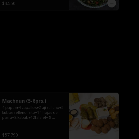
$3.550
Machnun (5-6prs.)
4 papas+4 zapallos+2 ají relleno+5 
kubbe relleno frito+14 hojas de 
parra+8 kabab+12falafel+ 8 
repollos+ hummus 
grande+pitas+2 salsas grandes.
$57.790