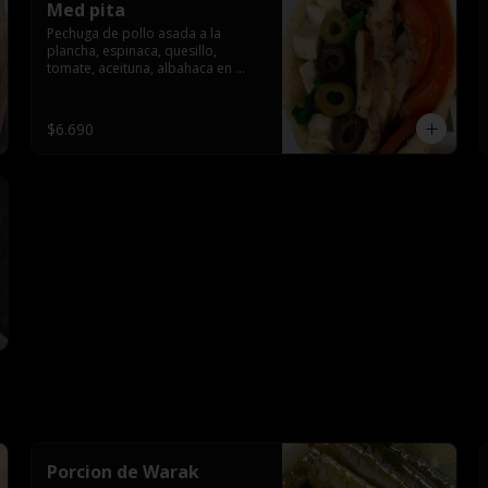
Med pita
Pechuga de pollo asada a la 
plancha, espinaca, quesillo, 
tomate, aceituna, albahaca en 
oliva (cold pita) salsa.
$6.690
Porcion de Warak