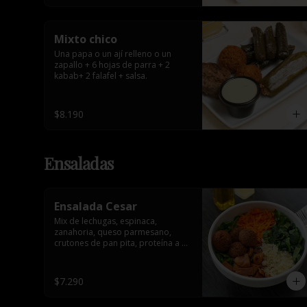
Mixto chico
Una papa o un ají relleno o un 
zapallo + 6 hojas de parra + 2 
kabab+ 2 falafel + salsa.
$8.190
Ensaladas
Ensalada Cesar
Mix de lechugas, espinaca, 
zanahoria, queso parmesano, 
crutones de pan pita, proteína a 
elección y salsa.
$7.290