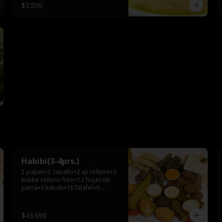
$3.550
Habibi(3-4prs.)
2 papas+2 zapallo+2 aji relleno+3 
kubbe relleno frito+12 hojas de 
parra+6 kabab+10 falafel+6 
repollos+ hummus chico+ 3pitas+ 
salsa grande.
$43.690