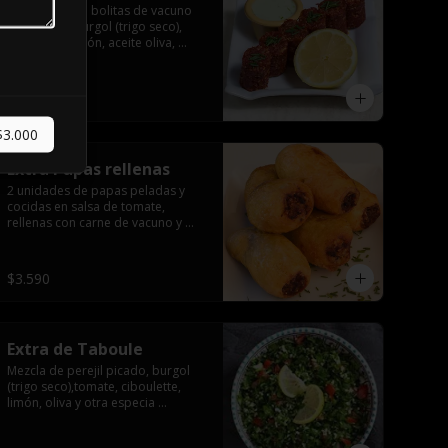
2 unidades de bolitas de vacuno 
tártaro con burgol (trigo seco), 
ciboulette, limón, aceite oliva, 
especia árabe.
$2.590
$3.000
Extra Papas rellenas
2 unidades de papas peladas y 
cocidas en salsa de tomate, 
rellenas con carne de vacuno y 
arroz, especia árabe.
$3.590
Extra de Taboule
Mezcla de perejil picado, burgol 
(trigo seco),tomate, ciboulette, 
limón, oliva y otra especia 
árabe.100gr