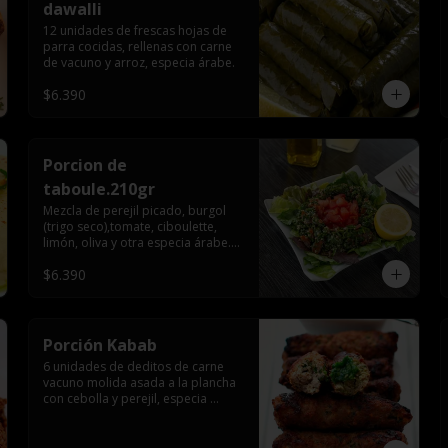
dawalli
12 unidades de frescas hojas de 
parra cocidas, rellenas con carne 
de vacuno y arroz, especia árabe.
$6.390
Porcion de
taboule.210gr
Mezcla de perejil picado, burgol 
(trigo seco),tomate, ciboulette, 
limón, oliva y otra especia árabe.
(220gr)
$6.390
Porción Kabab
6 unidades de deditos de carne 
vacuno molida asada a la plancha 
con cebolla y perejil, especia 
árabe.