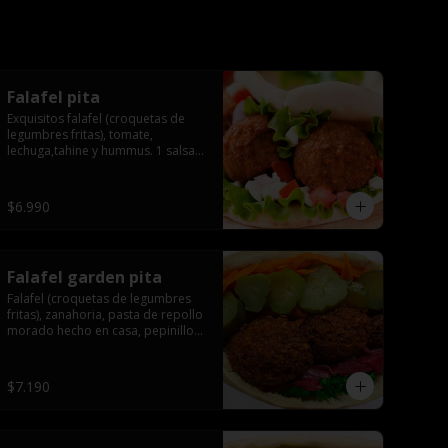
Falafel pita
Exquisitos falafel (croquetas de 
legumbres fritas), tomate, 
lechuga,tahine y hummus. 1 salsa 
de acompañamiento.
$6.990
Falafel garden pita
Falafel (croquetas de legumbres 
fritas), zanahoria, pasta de repollo 
morado hecho en casa, pepinillo, 
tahine salsa.
$7.190