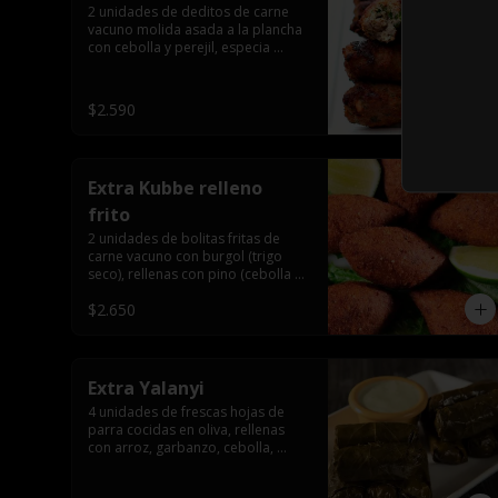
2 unidades de deditos de carne 
vacuno molida asada a la plancha 
con cebolla y perejil, especia 
árabe.
$2.590
Extra Kubbe relleno
frito
2 unidades de bolitas fritas de 
carne vacuno con burgol (trigo 
seco), rellenas con pino (cebolla y 
carne molida), especia árabe.
$2.650
Extra Yalanyi
4 unidades de frescas hojas de 
parra cocidas en oliva, rellenas 
con arroz, garbanzo, cebolla, 
pimentón, perejil, especia árabe.
(vegetarianas).