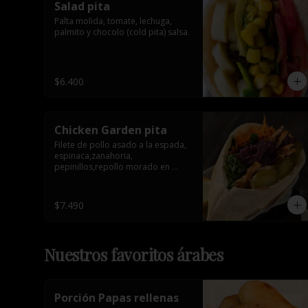
Salad pita
Palta molida, tomate, lechuga, 
palmito y chocolo (cold pita) salsa.
$6.400
Chicken Garden pita
Filete de pollo asado a la espada, 
espinaca,zanahoria, 
pepinillos,repollo morado en 
conserva y tahine. 1 salsa de 
acompañamiento.
$7.490
Nuestros favoritos árabes
Porción Papas rellenas