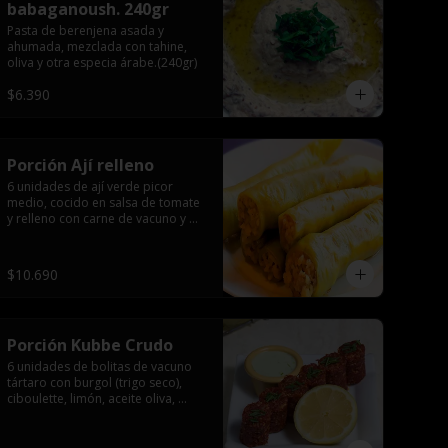
babaganoush. 240gr
Pasta de berenjena asada y 
ahumada, mezclada con tahine, 
oliva y otra especia árabe.(240gr)
$6.390
Porción Ají relleno
6 unidades de ají verde picor 
medio, cocido en salsa de tomate 
y relleno con carne de vacuno y 
arroz, especia árabe.
$10.690
Porción Kubbe Crudo
6 unidades de bolitas de vacuno 
tártaro con burgol (trigo seco), 
ciboulette, limón, aceite oliva, 
especia árabe.