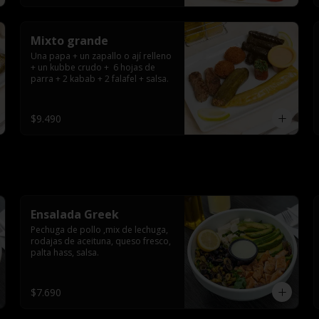
Mixto grande
Una papa + un zapallo o ají relleno 
+ un kubbe crudo +  6 hojas de 
parra + 2 kabab + 2 falafel + salsa.
$9.490
Ensalada Greek
Pechuga de pollo ,mix de lechuga, 
rodajas de aceituna, queso fresco, 
palta hass, salsa.
$7.690