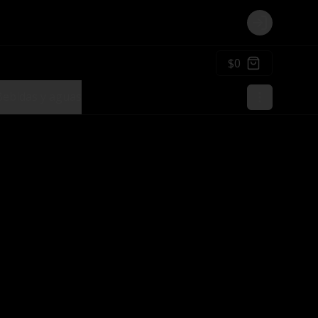
Login
$0
Bebidas y aguas