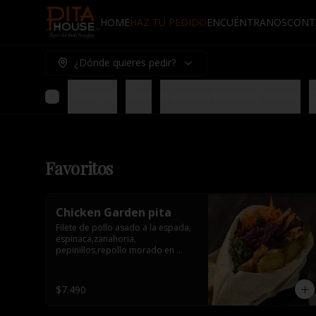
HOME
HAZ TU PEDIDO
ENCUÉNTRANOS
CONT
¿Dónde quieres pedir?
Favoritos
Pitas
Nuestros favoritos árabes
T
Favoritos
Chicken Garden pita
Filete de pollo asado a la espada, 
espinaca,zanahoria, 
pepinillos,repollo morado en 
conserva y tahine. 1 salsa de 
acompañamiento.
$7.490