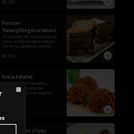
$6.290
Porción
Yalanyi(Vegetarianas)
10 unidades de frescas hojas de 
parra cocidas en oliva, rellenas 
con arroz, garbanzo, cebolla, 
pimentón, perejil, especia árabe.
$6.390
Extra Falafel
6 unidades de exquisitas y 
crocantes croquetas de 
r
legumbres fritas con especia 
Close
árabe.
$3.400
es
Extra Kubbe Crudo