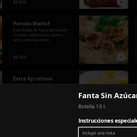
$6.890
Porción Malfuf
8 unidades de hojas de repollo 
cocidas, rellenas con carne y 
arroz, especia árabe.
$6.990
Extra Ají relleno
2 unidaes de ají verde picor 
medio, cocido en salsa de tomate 
Fanta Sin Azúca
y relleno con carne de vacuno y 
arroz, especia árabe.
Botella 1.5 l.
$3.590
Instrucciones especial
Extra Kousa mahshi