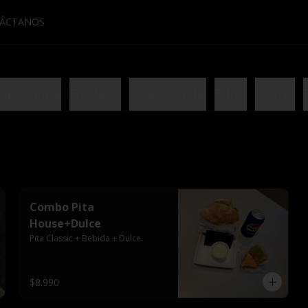
ÁCTANOS
ablas árabe
Ensaladas
Colación árabe
Extras
Postres
Combo Pita
House+Dulce
Pita Classic + Bebida + Dulce.
$8.990