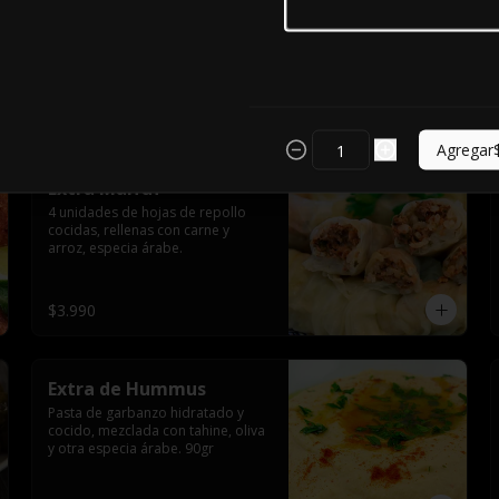
2 unidades de zapallo cocido en 
caldo de tomate, relleno con 
carne de vacuno y arroz, especia 
árabe.
$3.590
Agregar
Extra Malfuf
4 unidades de hojas de repollo 
cocidas, rellenas con carne y 
arroz, especia árabe.
$3.990
Extra de Hummus
Pasta de garbanzo hidratado y 
cocido, mezclada con tahine, oliva 
y otra especia árabe. 90gr