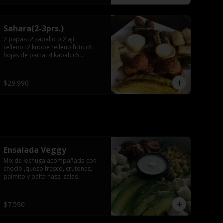
Sahara(2-3prs.)
2 papas+2 zapallo o 2 ají 
relleno+2 kubbe relleno frito+8 
hojas de parra+4 kabab+6 
falafel+4 repollitos+2 salsas.
$29.990
Ensalada Veggy
Mix de lechuga acompañada con 
choclo ,queso fresco, crútones, 
palmito y palta hass, salas.
$7.590