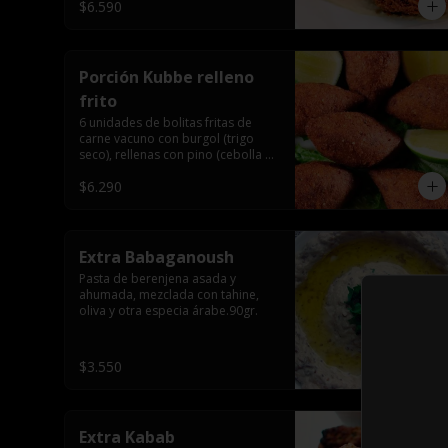
$6.590
Porción Kubbe relleno
frito
6 unidades de bolitas fritas de 
carne vacuno con burgol (trigo 
seco), rellenas con pino (cebolla y 
carne molida), especia árabe.
$6.290
Extra Babaganoush
Pasta de berenjena asada y 
ahumada, mezclada con tahine, 
oliva y otra especia árabe.90gr.
$3.550
Extra Kabab