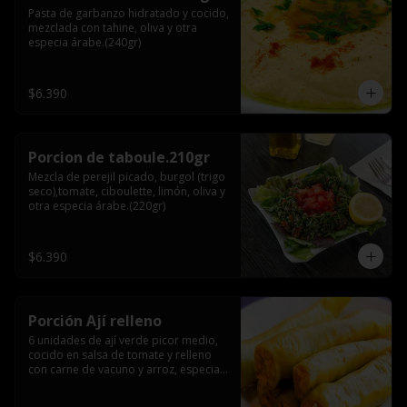
Pasta de garbanzo hidratado y cocido, 
mezclada con tahine, oliva y otra 
especia árabe.(240gr)
$6.390
Porcion de taboule.210gr
Mezcla de perejil picado, burgol (trigo 
seco),tomate, ciboulette, limón, oliva y 
otra especia árabe.(220gr)
$6.390
Porción Ají relleno
6 unidades de ají verde picor medio, 
cocido en salsa de tomate y relleno 
con carne de vacuno y arroz, especia 
árabe.