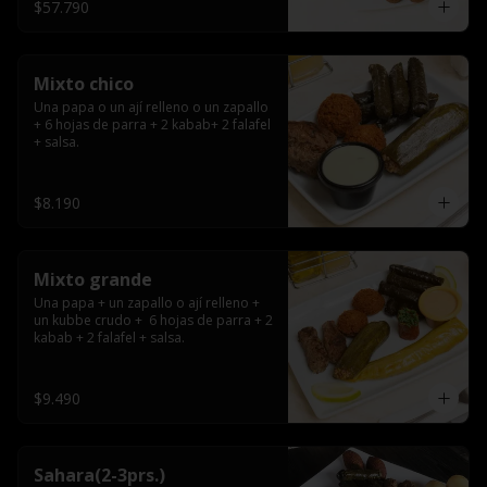
$57.790
Mixto chico
Una papa o un ají relleno o un zapallo 
+ 6 hojas de parra + 2 kabab+ 2 falafel 
+ salsa.
$8.190
Mixto grande
Una papa + un zapallo o ají relleno + 
un kubbe crudo +  6 hojas de parra + 2 
kabab + 2 falafel + salsa.
$9.490
Sahara(2-3prs.)