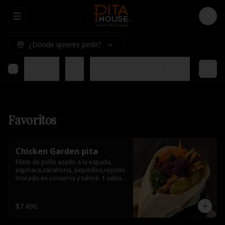
Abrir menu de navegación
Logi
¿Dónde quieres pedir?
Favoritos
Pitas
Nuestros favoritos árabes
Tablas 
Favoritos
Chicken Garden pita
Filete de pollo asado a la espada, 
espinaca,zanahoria, pepinillos,repollo 
morado en conserva y tahine. 1 salsa 
de acompañamiento.
$7.490