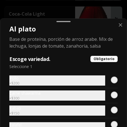
Coca-Cola Light
Botella 1.5 l.
Al plato
Base de proteína, porción de arroz arabe. Mix de
$3.000
lechuga, lonjas de tomate, zanahoria, salsa
Escoge variedad.
Obligatorio
Coca-Cola Original
Seleccione 1
Lata 350 ml.
Pollo
+
$200
Carne shawarma
$1.950
+
$300
Kabab
+
$150
Coca-Cola Original
Botella 1.5 l.
Falafel