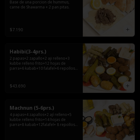
Base de una porcion de hummus, 
carne de Shawarma + 2 pan pitas.
$7.190
Habibi(3-4prs.)
2 papas+2 zapallo+2 aji relleno+3 
kubbe relleno frito+12 hojas de 
parra+6 kabab+10 falafel+6 repollos+ 
hummus chico+ 3pitas+ salsa grande.
$43.690
Machnun (5-6prs.)
4 papas+4 zapallos+2 ají relleno+5 
kubbe relleno frito+14 hojas de 
parra+8 kabab+12falafel+ 8 repollos+ 
hummus grande+pitas+2 salsas 
grandes.