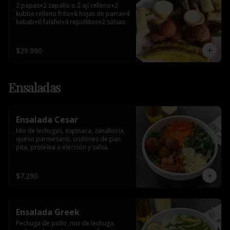
2 papas+2 zapallo o 2 ají relleno+2 
kubbe relleno frito+8 hojas de parra+4 
kabab+6 falafel+4 repollitos+2 salsas.
$29.990
Ensaladas
Ensalada Cesar
Mix de lechugas, espinaca, zanahoria, 
queso parmesano, crutones de pan 
pita, proteína a elección y salsa.
$7.290
Ensalada Greek
Pechuga de pollo ,mix de lechuga, 