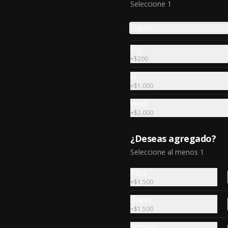
Seleccione 1
Classic
Chicken pita
Big
+
$200
Filete de pollo asada a la espada, 
tomate,  lechuga y tahine. 1 salsa 
Xl
de acompañamiento.
+
$1.000
Wrap
$7.490
+
$2.000
¿Deseas agregado?
Shrimp pita
Seleccione al menos 1
Camarones salteados en oliva, 
puré de palta, tomate, tierna 
lechuga, alcapara y tahine salsa.
Palta
+
$1.500
$7.090
Queso
+
$1.500
Tomate