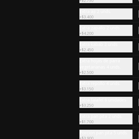
+
$2.750
Extra aji 2 unds.
Mixto grande
+
$3.400
Una papa + un zapallo o ají relleno 
Extra zapallo 2 unds.
+ un kubbe crudo +  6 hojas de 
+
$4.200
parra + 2 kabab + 2 falafel + salsa.
Extra kabab 2 unds
+
$2.450
$9.490
Extra hojas de parra
vegetarianas 4 unds.
+
$2.500
Extra repollo 4 unds.
+
$3.150
Ensalada Greek
Extra falafel 6 unidades
Pechuga de pollo ,mix de lechuga, 
rodajas de aceituna, queso fresco, 
+
$3.250
palta hass, salsa.
Extra pan pita 2 unds.
+
$1.700
$7.690
Porcion pan pita 5 unds.
+
$3.900