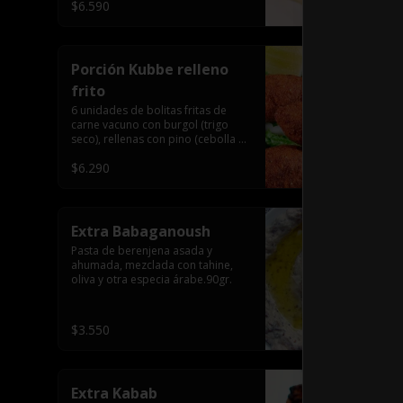
$6.590
Porción Kubbe relleno
frito
6 unidades de bolitas fritas de 
carne vacuno con burgol (trigo 
seco), rellenas con pino (cebolla y 
carne molida), especia árabe.
$6.290
Extra Babaganoush
Pasta de berenjena asada y 
ahumada, mezclada con tahine, 
oliva y otra especia árabe.90gr.
$3.550
Extra Kabab