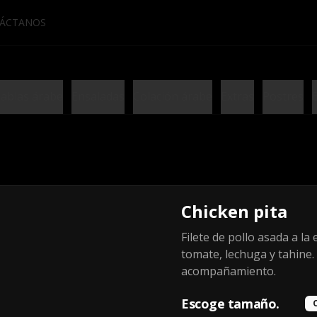
ÁCTANOS
ablas árabe
Ensaladas
Colación árabe
Extras
Postres
Chicken pita
Combo Pita
House+Dulce
Filete de pollo asada a la
Pita Classic + Bebida + Dulce.
tomate, lechuga y tahine. 
acompañamiento.
$8.990
Escoge tamaño.