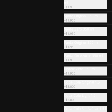
$6.890
ml
+
$1.950
Sprite Original 350 ml
Porción Malfuf
+
$1.950
8 unidades de hojas de repollo 
cocidas, rellenas con carne y 
Sprite Zero 350 ml
arroz, especia árabe.
+
$1.950
Fanta Original 350 ml
$6.990
+
$1.950
Fanta Sin Azúcar 350 ml
+
$1.950
Extra Ají relleno
Nordic Zero 350 ml
2 unidaes de ají verde picor 
+
$1.950
medio, cocido en salsa de tomate 
y relleno con carne de vacuno y 
arroz, especia árabe.
Coca-Cola Original 1.5 l
+
$3.000
$3.590
Coca-Cola Light 1.5 l
+
$3.000
Coca-Cola Sin Azúcar 1.5 l
Extra Kousa mahshi