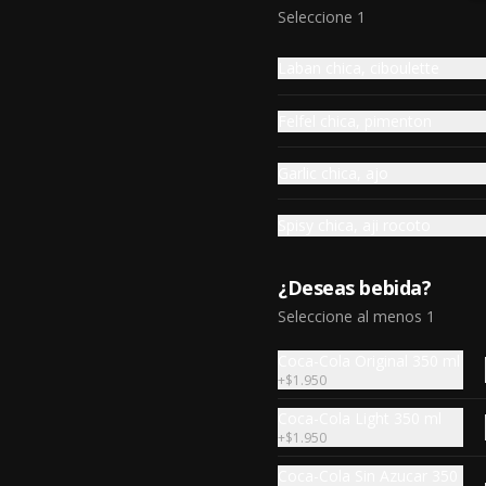
dawalli
Seleccione 1
12 unidades de frescas hojas de 
parra cocidas, rellenas con carne 
Laban chica, ciboulette
de vacuno y arroz, especia árabe.
$6.390
Felfel chica, pimenton
Garlic chica, ajo
Porcion de
taboule.210gr
Spisy chica, aji rocoto
Mezcla de perejil picado, burgol 
(trigo seco),tomate, ciboulette, 
limón, oliva y otra especia árabe.
(220gr)
¿Deseas bebida?
$6.390
Seleccione al menos 1
Coca-Cola Original 350 ml
Porción Kabab
+
$1.950
6 unidades de deditos de carne 
vacuno molida asada a la plancha 
Coca-Cola Light 350 ml
con cebolla y perejil, especia 
+
$1.950
árabe.
Coca-Cola Sin Azucar 350