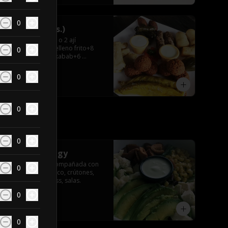
0
Sahara(2-3prs.)
2 papas+2 zapallo o 2 ají 
relleno+2 kubbe relleno frito+8 
0
hojas de parra+4 kabab+6 
falafel+4 repollitos+2 salsas.
0
$29.990
0
0
Ensalada Veggy
Mix de lechuga acompañada con 
0
choclo ,queso fresco, crútones, 
palmito y palta hass, salas.
0
$7.590
0