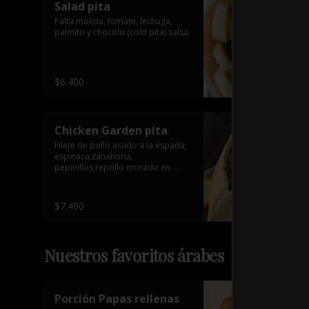
Salad pita
Palta molida, tomate, lechuga, 
palmito y chocolo (cold pita) salsa.
$6.400
Chicken Garden pita
Filete de pollo asado a la espada, 
espinaca,zanahoria, 
pepinillos,repollo morado en 
conserva y tahine. 1 salsa de 
acompañamiento.
$7.490
Nuestros favoritos árabes
Porción Papas rellenas