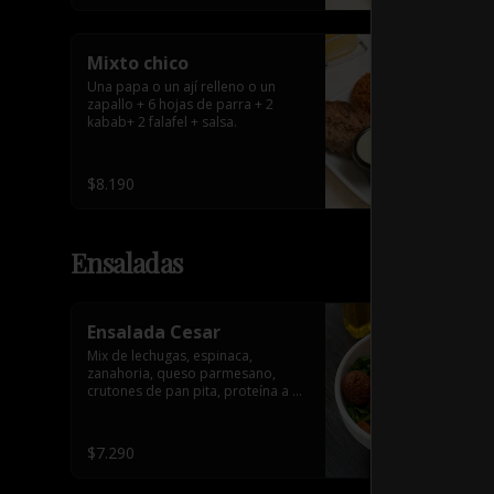
Mixto chico
Una papa o un ají relleno o un 
zapallo + 6 hojas de parra + 2 
kabab+ 2 falafel + salsa.
$8.190
Ensaladas
Ensalada Cesar
Mix de lechugas, espinaca, 
zanahoria, queso parmesano, 
crutones de pan pita, proteína a 
elección y salsa.
$7.290