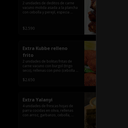
2 unidades de deditos de carne 
vacuno molida asada a la plancha 
con cebolla y perejil, especia 
árabe.
$2.590
Extra Kubbe relleno
frito
2 unidades de bolitas fritas de 
carne vacuno con burgol (trigo 
seco), rellenas con pino (cebolla y 
carne molida), especia árabe.
$2.650
Extra Yalanyi
4 unidades de frescas hojas de 
parra cocidas en oliva, rellenas 
con arroz, garbanzo, cebolla, 
pimentón, perejil, especia árabe.
(vegetarianas).