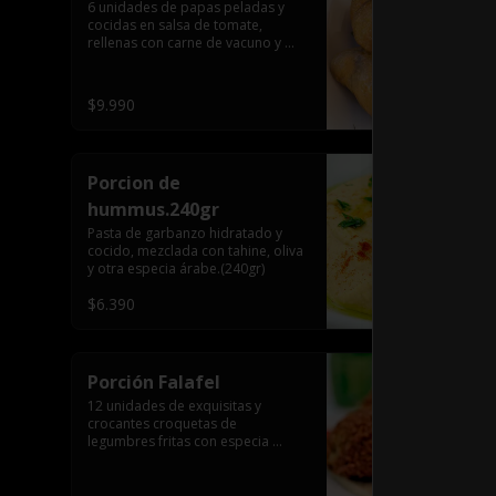
6 unidades de papas peladas y 
cocidas en salsa de tomate, 
rellenas con carne de vacuno y 
arroz, especia árabe.
$9.990
Porcion de
hummus.240gr
Pasta de garbanzo hidratado y 
cocido, mezclada con tahine, oliva 
y otra especia árabe.(240gr)
$6.390
Porción Falafel
12 unidades de exquisitas y 
crocantes croquetas de 
legumbres fritas con especia 
árabe.