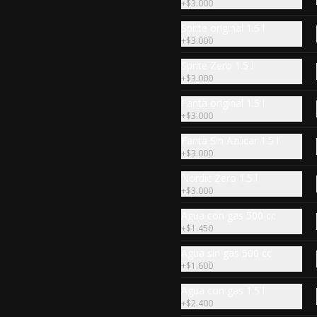
+
$3.000
2 unidades de zapallo cocido en 
caldo de tomate, relleno con 
Sprite original 1.5 l
carne de vacuno y arroz, especia 
+
$3.000
árabe.
Sprite Zero 1.5 l
$3.590
+
$3.000
Fanta original 1.5 l
+
$3.000
Extra Malfuf
4 unidades de hojas de repollo 
Fanta Sin Azúcar 1.5 l
cocidas, rellenas con carne y 
+
$3.000
arroz, especia árabe.
Nordic Zero 1.5 l
+
$3.000
$3.990
Agua con gas 500 cc
+
$1.450
Extra de Hummus
Agua sin gas 500 cc
Pasta de garbanzo hidratado y 
+
$1.600
cocido, mezclada con tahine, oliva 
y otra especia árabe. 90gr
Agua con gas 1.5 l
+
$2.400