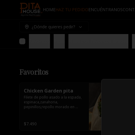
HOME
HAZ TU PEDIDO
ENCUÉNTRANOS
CONT
¿Dónde quieres pedir?
Favoritos
Pitas
Nuestros favoritos árabes
T
Favoritos
Chicken Garden pita
Filete de pollo asado a la espada, 
espinaca,zanahoria, 
pepinillos,repollo morado en 
conserva y tahine. 1 salsa de 
acompañamiento.
$7.490