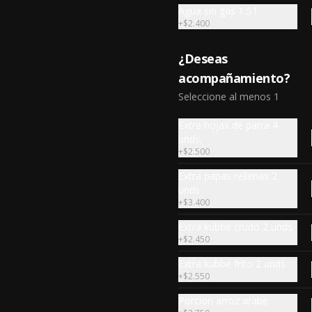
$3.550
Agua sin gas 1.5 l
+
$2.400
¿Deseas
acompañamiento?
Seleccione al menos 1
Extra hojas de parra 4
unds.
+
$2.500
Extra papas rellenas 2
unds
+
$3.400
Habibi(3-4prs.)
Extra kubbe crudo 2 unds
+
$2.450
2 papas+2 zapallo+2 aji relleno+3 
kubbe relleno frito+12 hojas de 
Extra kubbe frito 2 unds
parra+6 kabab+10 falafel+6 
repollos+ hummus chico+ 3pitas+ 
+
$2.550
salsa grande.
Porcion arroz arabe
$43.690