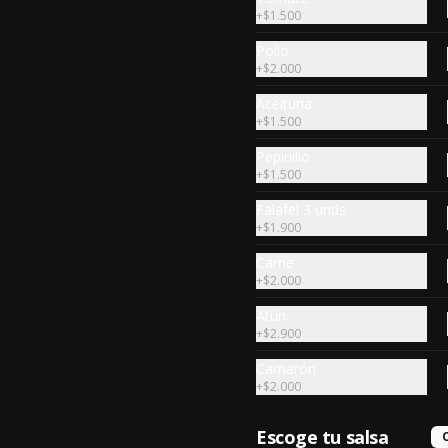
Med pita
+
$1.500
Pechuga de pollo asada a la 
plancha, espinaca, quesillo, 
Pollo
tomate, aceituna, albahaca en 
+
$2.000
oliva (cold pita) salsa.
Aceituna
$6.690
+
$1.500
Pepinillo
+
$1.500
Falafel 3 unds
+
$1.900
Carne
+
$2.000
Atún
+
$2.900
Camarón
+
$2.000
Porcion de Warak
Escoge tu salsa