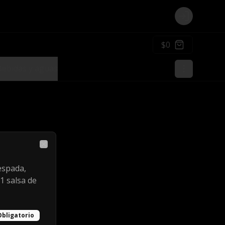
Login
$0
Bebidas y aguas
Close
 espada,
1 salsa de
Obligatorio