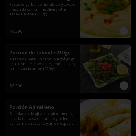
Pasta de garbanzo hidratado y cocido, 
mezclada con tahine, oliva y otra 
especia árabe.(240gr)
$6.390
Porcion de taboule.210gr
Mezcla de perejil picado, burgol (trigo 
seco),tomate, ciboulette, limón, oliva y 
otra especia árabe.(220gr)
$6.390
Porción Ají relleno
6 unidades de ají verde picor medio, 
cocido en salsa de tomate y relleno 
con carne de vacuno y arroz, especia 
árabe.