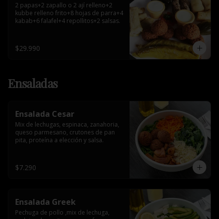
2 papas+2 zapallo o 2 ají relleno+2 
kubbe relleno frito+8 hojas de parra+4 
kabab+6 falafel+4 repollitos+2 salsas.
$29.990
Ensaladas
Ensalada Cesar
Mix de lechugas, espinaca, zanahoria, 
queso parmesano, crutones de pan 
pita, proteína a elección y salsa.
$7.290
Ensalada Greek
Pechuga de pollo ,mix de lechuga, 