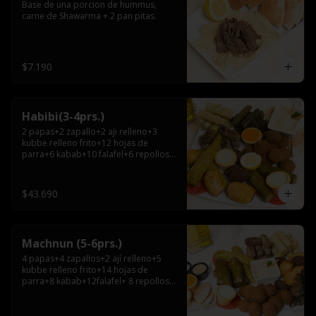
Base de una porcion de hummus, 
carne de Shawarma + 2 pan pitas.
$7.190
Habibi(3-4prs.)
2 papas+2 zapallo+2 aji relleno+3 
kubbe relleno frito+12 hojas de 
parra+6 kabab+10 falafel+6 repollos+ 
hummus chico+ 3pitas+ salsa grande.
$43.690
Machnun (5-6prs.)
4 papas+4 zapallos+2 ají relleno+5 
kubbe relleno frito+14 hojas de 
parra+8 kabab+12falafel+ 8 repollos+ 
hummus grande+pitas+2 salsas 
grandes.