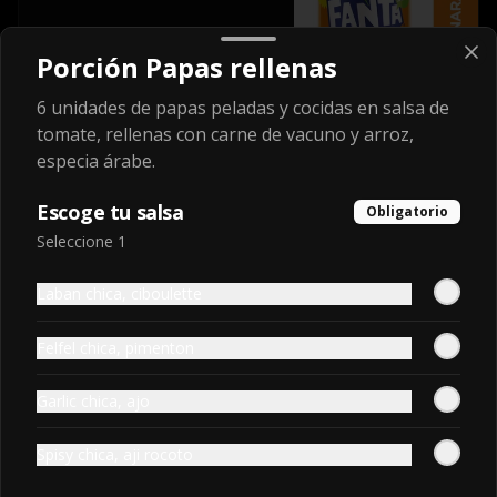
Porción Papas rellenas
$1.950
6 unidades de papas peladas y cocidas en salsa de
tomate, rellenas con carne de vacuno y arroz,
Fanta Naranja
especia árabe.
Botella 1.5 l.
Escoge tu salsa
Obligatorio
Seleccione 1
$3.000
Laban chica, ciboulette
Felfel chica, pimenton
Fanta Sin Azúcar
Lata 350 ml.
Garlic chica, ajo
Spisy chica, aji rocoto
$1.950