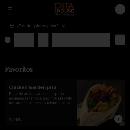
Abrir menu de navegación
Logi
¿Dónde quieres pedir?
Favoritos
Pitas
Nuestros favoritos árabes
Tablas 
Favoritos
Chicken Garden pita
Filete de pollo asado a la espada, 
espinaca,zanahoria, pepinillos,repollo 
morado en conserva y tahine. 1 salsa 
de acompañamiento.
$7.490