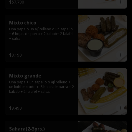
$57.790
Mixto chico
Una papa o un ají relleno o un zapallo 
+ 6 hojas de parra + 2 kabab+ 2 falafel 
+ salsa.
$8.190
Mixto grande
Una papa + un zapallo o ají relleno + 
un kubbe crudo +  6 hojas de parra + 2 
kabab + 2 falafel + salsa.
$9.490
Sahara(2-3prs.)