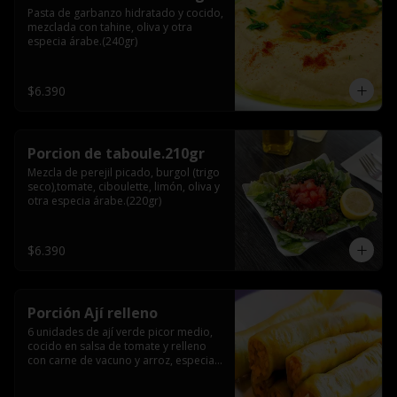
Pasta de garbanzo hidratado y cocido, 
mezclada con tahine, oliva y otra 
especia árabe.(240gr)
$6.390
Porcion de taboule.210gr
Mezcla de perejil picado, burgol (trigo 
seco),tomate, ciboulette, limón, oliva y 
otra especia árabe.(220gr)
$6.390
Porción Ají relleno
6 unidades de ají verde picor medio, 
cocido en salsa de tomate y relleno 
con carne de vacuno y arroz, especia 
árabe.