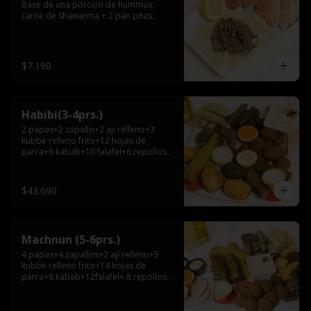
Base de una porcion de hummus, 
carne de Shawarma + 2 pan pitas.
$7.190
Habibi(3-4prs.)
2 papas+2 zapallo+2 aji relleno+3 
kubbe relleno frito+12 hojas de 
parra+6 kabab+10 falafel+6 repollos+ 
hummus chico+ 3pitas+ salsa grande.
$43.690
Machnun (5-6prs.)
4 papas+4 zapallos+2 ají relleno+5 
kubbe relleno frito+14 hojas de 
parra+8 kabab+12falafel+ 8 repollos+ 
hummus grande+pitas+2 salsas 
grandes.