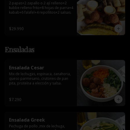
2 papas+2 zapallo o 2 ají relleno+2 
kubbe relleno frito+8 hojas de parra+4 
kabab+6 falafel+4 repollitos+2 salsas.
$29.990
Ensaladas
Ensalada Cesar
Mix de lechugas, espinaca, zanahoria, 
queso parmesano, crutones de pan 
pita, proteína a elección y salsa.
$7.290
Ensalada Greek
Pechuga de pollo ,mix de lechuga, 