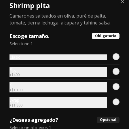
Shrimp pita
Camarones salteados en oliva, puré de palta,
$1.600
tomate, tierna lechuga, alcapara y tahine salsa.
Escoge tamaño.
Obligatorio
Canada Dry Zero
Seleccione 1
Botella 1.5 l.
Clasic
Big
$3.100
+
$400
Xl
+
$1.100
Coca-Cola Light
Lata 350 ml.
Wrap
+
$1.800
¿Deseas agregado?
Opcional
$1.950
Seleccione al menos 1