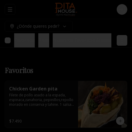
Abrir menu de navegación
Logi
¿Dónde quieres pedir?
Favoritos
Pitas
Nuestros favoritos árabes
Tablas 
Favoritos
Chicken Garden pita
Filete de pollo asado a la espada, 
espinaca,zanahoria, pepinillos,repollo 
morado en conserva y tahine. 1 salsa 
de acompañamiento.
$7.490