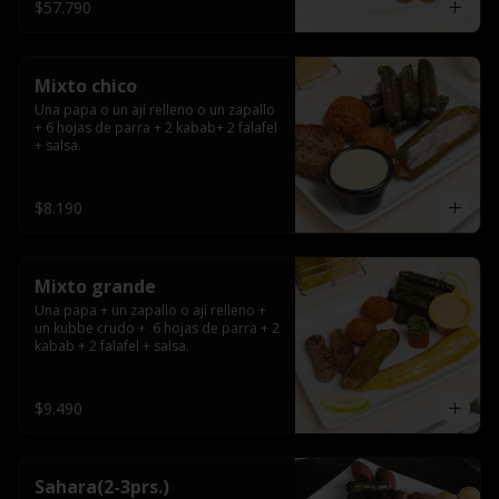
$57.790
Mixto chico
Una papa o un ají relleno o un zapallo 
+ 6 hojas de parra + 2 kabab+ 2 falafel 
+ salsa.
$8.190
Mixto grande
Una papa + un zapallo o ají relleno + 
un kubbe crudo +  6 hojas de parra + 2 
kabab + 2 falafel + salsa.
$9.490
Sahara(2-3prs.)