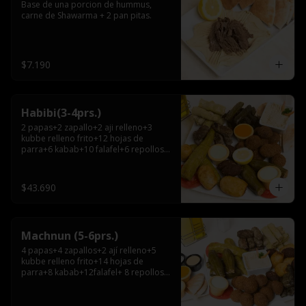
Base de una porcion de hummus, 
carne de Shawarma + 2 pan pitas.
$7.190
Habibi(3-4prs.)
2 papas+2 zapallo+2 aji relleno+3 
kubbe relleno frito+12 hojas de 
parra+6 kabab+10 falafel+6 repollos+ 
hummus chico+ 3pitas+ salsa grande.
$43.690
Machnun (5-6prs.)
4 papas+4 zapallos+2 ají relleno+5 
kubbe relleno frito+14 hojas de 
parra+8 kabab+12falafel+ 8 repollos+ 
hummus grande+pitas+2 salsas 
grandes.