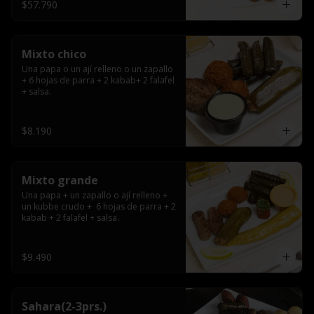
$57.790
Mixto chico
Una papa o un ají relleno o un zapallo 
+ 6 hojas de parra + 2 kabab+ 2 falafel 
+ salsa.
$8.190
Mixto grande
Una papa + un zapallo o ají relleno + 
un kubbe crudo +  6 hojas de parra + 2 
kabab + 2 falafel + salsa.
$9.490
Sahara(2-3prs.)