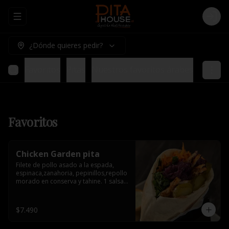
Abrir menu de navegación
Logi
¿Dónde quieres pedir?
Favoritos
Pitas
Nuestros favoritos árabes
Tablas 
Favoritos
Chicken Garden pita
Filete de pollo asado a la espada, 
espinaca,zanahoria, pepinillos,repollo 
morado en conserva y tahine. 1 salsa 
de acompañamiento.
$7.490