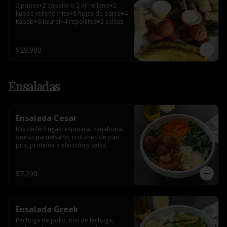
2 papas+2 zapallo o 2 ají relleno+2 
kubbe relleno frito+8 hojas de parra+4 
kabab+6 falafel+4 repollitos+2 salsas.
$29.990
Ensaladas
Ensalada Cesar
Mix de lechugas, espinaca, zanahoria, 
queso parmesano, crutones de pan 
pita, proteína a elección y salsa.
$7.290
Ensalada Greek
Pechuga de pollo ,mix de lechuga, 