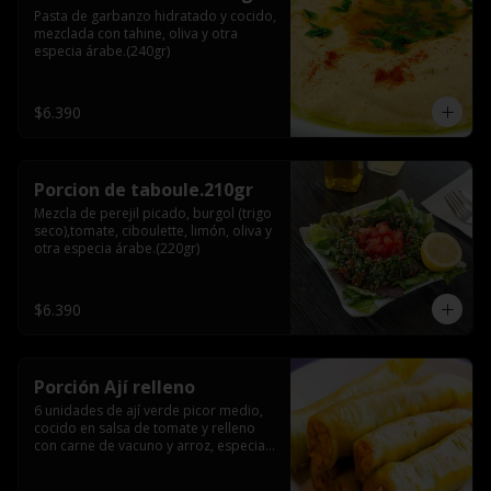
Pasta de garbanzo hidratado y cocido, 
mezclada con tahine, oliva y otra 
especia árabe.(240gr)
$6.390
Porcion de taboule.210gr
Mezcla de perejil picado, burgol (trigo 
seco),tomate, ciboulette, limón, oliva y 
otra especia árabe.(220gr)
$6.390
Porción Ají relleno
6 unidades de ají verde picor medio, 
cocido en salsa de tomate y relleno 
con carne de vacuno y arroz, especia 
árabe.