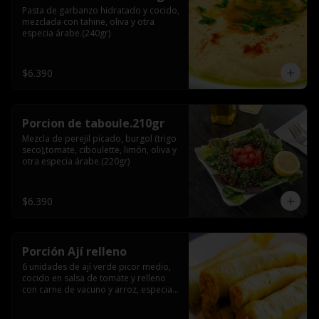
Pasta de garbanzo hidratado y cocido, 
mezclada con tahine, oliva y otra 
especia árabe.(240gr)
$6.390
Porcion de taboule.210gr
Mezcla de perejil picado, burgol (trigo 
seco),tomate, ciboulette, limón, oliva y 
otra especia árabe.(220gr)
$6.390
Porción Ají relleno
6 unidades de ají verde picor medio, 
cocido en salsa de tomate y relleno 
con carne de vacuno y arroz, especia 
árabe.