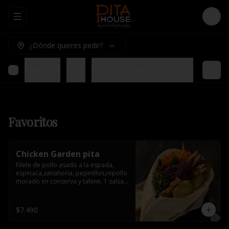
Abrir menu de navegación
Logi
¿Dónde quieres pedir?
Favoritos
Pitas
Nuestros favoritos árabes
Tablas 
Favoritos
Chicken Garden pita
Filete de pollo asado a la espada, 
espinaca,zanahoria, pepinillos,repollo 
morado en conserva y tahine. 1 salsa 
de acompañamiento.
$7.490