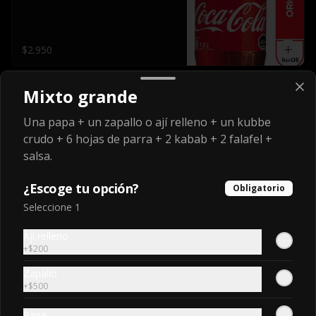
$2.950
Mixto grande
Coca-Cola sin Azúcar
Lata 350 ml.
Una papa + un zapallo o ají relleno + un kubbe
crudo + 6 hojas de parra + 2 kabab + 2 falafel +
salsa.
$1.950
¿Escoge tu opción?
Obligatorio
Seleccione 1
Coca-Cola sin Azúcar
Ají relleno
Botella 1.5 l.
+
$200
Zapallo
+
$500
$3.000
Papa