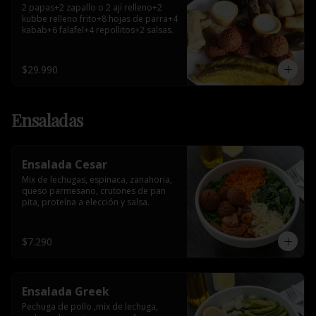
2 papas+2 zapallo o 2 ají relleno+2 
kubbe relleno frito+8 hojas de parra+4 
kabab+6 falafel+4 repollitos+2 salsas.
$29.990
Ensaladas
Ensalada Cesar
Mix de lechugas, espinaca, zanahoria, 
queso parmesano, crutones de pan 
pita, proteína a elección y salsa.
$7.290
Ensalada Greek
Pechuga de pollo ,mix de lechuga, 