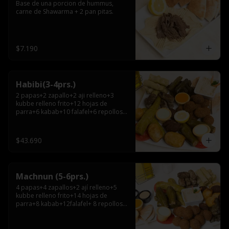
Base de una porcion de hummus, 
carne de Shawarma + 2 pan pitas.
$7.190
Habibi(3-4prs.)
2 papas+2 zapallo+2 aji relleno+3 
kubbe relleno frito+12 hojas de 
parra+6 kabab+10 falafel+6 repollos+ 
hummus chico+ 3pitas+ salsa grande.
$43.690
Machnun (5-6prs.)
4 papas+4 zapallos+2 ají relleno+5 
kubbe relleno frito+14 hojas de 
parra+8 kabab+12falafel+ 8 repollos+ 
hummus grande+pitas+2 salsas 
grandes.