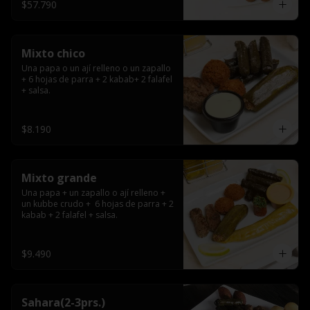
$57.790
Mixto chico
Una papa o un ají relleno o un zapallo 
+ 6 hojas de parra + 2 kabab+ 2 falafel 
+ salsa.
$8.190
Mixto grande
Una papa + un zapallo o ají relleno + 
un kubbe crudo +  6 hojas de parra + 2 
kabab + 2 falafel + salsa.
$9.490
Sahara(2-3prs.)